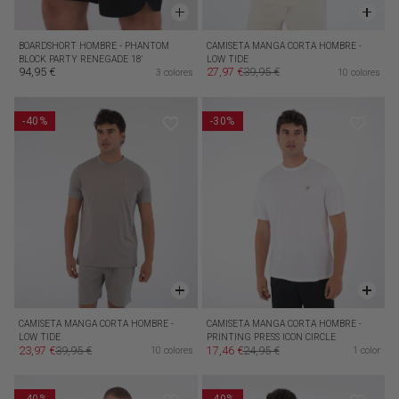
BOARDSHORT HOMBRE - PHANTOM
CAMISETA MANGA CORTA HOMBRE -
BLOCK PARTY RENEGADE 18'
LOW TIDE
94,95 €
27,97 €
39,95 €
3 colores
10 colores
Precio habitual
Precio de oferta
Precio habitual
-40%
-30%
CAMISETA MANGA CORTA HOMBRE -
CAMISETA MANGA CORTA HOMBRE -
LOW TIDE
PRINTING PRESS ICON CIRCLE
23,97 €
39,95 €
17,46 €
24,95 €
10 colores
1 color
Precio de oferta
Precio habitual
Precio de oferta
Precio habitual