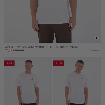
CAMISETA MANGA CORTA HOMBRE - PRINTING PRESS PINHEIROS
24,47 €
34,95 €
2 colores
Precio de oferta
Precio habitual
-40%
-29%