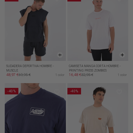
SUDADERA DEPORTIVA HOMBRE -
CAMISETA MANGA CORTA HOMBRE -
MUSCLE
PRINTING PRESS ZOMBIES
48,97 €
69,95 €
16,48 €
32,95 €
1 color
1 color
Precio de oferta
Precio habitual
Precio de oferta
Precio habitual
-40%
-40%