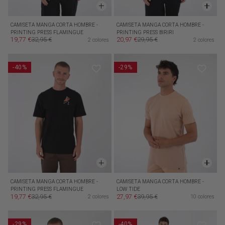
CAMISETA MANGA CORTA HOMBRE -
CAMISETA MANGA CORTA HOMBRE -
PRINTING PRESS FLAMINGUE
PRINTING PRESS BIRIRI
19,77 €
32,95 €
20,97 €
29,95 €
2 colores
2 colores
Precio de oferta
Precio habitual
Precio de oferta
Precio habitual
-40%
-29%
CAMISETA MANGA CORTA HOMBRE -
CAMISETA MANGA CORTA HOMBRE -
PRINTING PRESS FLAMINGUE
LOW TIDE
19,77 €
32,95 €
27,97 €
39,95 €
2 colores
10 colores
Precio de oferta
Precio habitual
Precio de oferta
Precio habitual
-29%
-40%