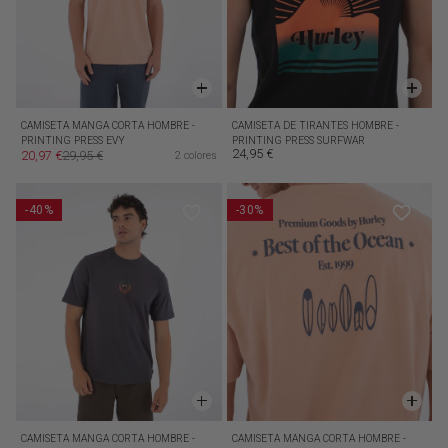
CAMISETA MANGA CORTA HOMBRE -
CAMISETA DE TIRANTES HOMBRE -
PRINTING PRESS EVY
PRINTING PRESS SURFWAR
24,95 €
20,97 €
29,95 €
2 colores
Precio habitual
Precio de oferta
Precio habitual
-40%
-30%
CAMISETA MANGA CORTA HOMBRE -
CAMISETA MANGA CORTA HOMBRE -