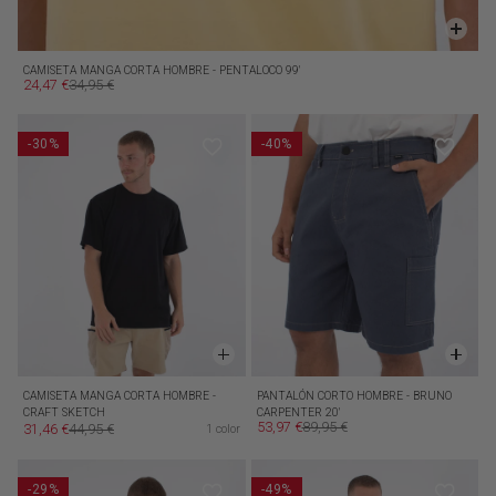
CAMISETA MANGA CORTA HOMBRE - PENTALOCO 99'
24,47 €
34,95 €
Precio de oferta
Precio habitual
-30%
-40%
CAMISETA MANGA CORTA HOMBRE -
PANTALÓN CORTO HOMBRE - BRUNO
CRAFT SKETCH
CARPENTER 20'
53,97 €
89,95 €
31,46 €
44,95 €
1 color
Precio de oferta
Precio habitual
Precio de oferta
Precio habitual
-29%
-49%