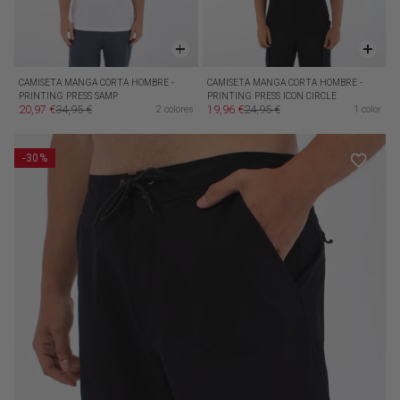
CAMISETA MANGA CORTA HOMBRE -
CAMISETA MANGA CORTA HOMBRE -
PRINTING PRESS SAMP
PRINTING PRESS ICON CIRCLE
20,97 €
34,95 €
19,96 €
24,95 €
2 colores
1 color
Precio de oferta
Precio habitual
Precio de oferta
Precio habitual
-30%