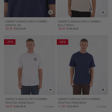
CAMISETA MANGA CORTA HOMBRE -
CAMISETA MANGA CORTA HOMBRE -
CERNYOL 99'
BUILT PATCH
20,97 €
34,95 €
26,97 €
44,95 €
Precio de oferta
Precio habitual
Precio de oferta
Precio habitual
-29%
-40%
CAMISETA MANGA CORTA HOMBRE -
CAMISETA MANGA CORTA HOMBRE -
PRINTING PRESS ENJOY
PRINTING PRESS BIRIRI
24,47 €
34,95 €
17,97 €
29,95 €
2 colores
2 colores
Precio de oferta
Precio habitual
Precio de oferta
Precio habitual