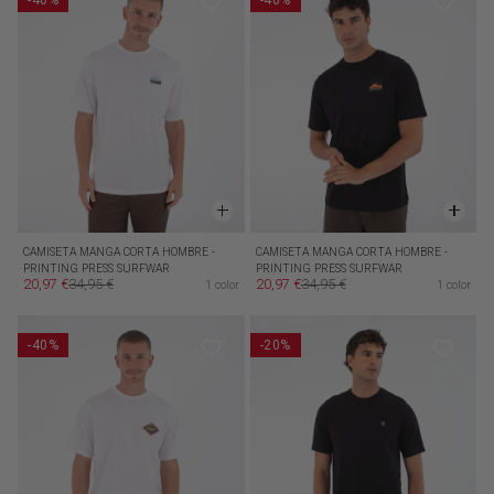
-40%
-40%
CAMISETA MANGA CORTA HOMBRE -
CAMISETA MANGA CORTA HOMBRE -
PRINTING PRESS SURFWAR
PRINTING PRESS SURFWAR
20,97 €
34,95 €
20,97 €
34,95 €
1 color
1 color
Precio de oferta
Precio habitual
Precio de oferta
Precio habitual
-40%
-20%