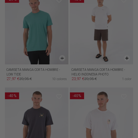
CAMISETA MANGA CORTA HOMBRE -
CAMISETA MANGA CORTA HOMBRE -
LOW TIDE
HELIO INDONESIA PHOTO
27,97 €
39,95 €
23,97 €
39,95 €
10 colores
1 color
Precio de oferta
Precio habitual
Precio de oferta
Precio habitual
-40%
-40%