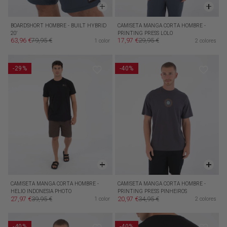
BOARDSHORT HOMBRE - BUILT HYBRID
CAMISETA MANGA CORTA HOMBRE -
20'
PRINTING PRESS LOLO
63,96 €
79,95 €
17,97 €
29,95 €
1 color
2 colores
Precio de oferta
Precio habitual
Precio de oferta
Precio habitual
-29%
-40%
CAMISETA MANGA CORTA HOMBRE -
CAMISETA MANGA CORTA HOMBRE -
HELIO INDONESIA PHOTO
PRINTING PRESS PINHEIROS
27,97 €
39,95 €
20,97 €
34,95 €
1 color
2 colores
Precio de oferta
Precio habitual
Precio de oferta
Precio habitual
-40%
-40%