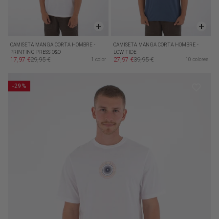
CAMISETA MANGA CORTA HOMBRE -
CAMISETA MANGA CORTA HOMBRE -
PRINTING PRESS O&O
LOW TIDE
17,97 €
29,95 €
27,97 €
39,95 €
1 color
10 colores
Precio de oferta
Precio habitual
Precio de oferta
Precio habitual
-29%