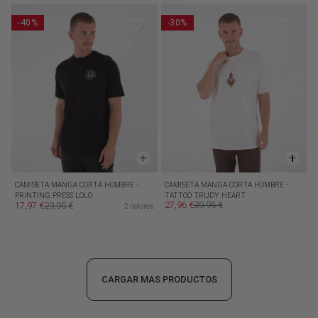
-40%
-30%
CAMISETA MANGA CORTA HOMBRE -
CAMISETA MANGA CORTA HOMBRE -
PRINTING PRESS LOLO
TATTOO TRUDY HEART
27,96 €
39,95 €
17,97 €
29,95 €
2 colores
Precio de oferta
Precio habitual
Precio de oferta
Precio habitual
CARGAR MAS PRODUCTOS