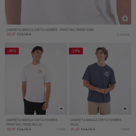
CAMISETA MANGA CORTA HOMBRE - PRINTING PRESS FOMO
20,97 €
29,95 €
2 colores
Precio de oferta
Precio habitual
-40%
-29%
CAMISETA MANGA CORTA HOMBRE -
CAMISETA MANGA CORTA HOMBRE -
PRINTING PRESS BOLUD
PALM
20,97 €
34,95 €
31,47 €
44,95 €
1 color
1 color
Precio de oferta
Precio habitual
Precio de oferta
Precio habitual