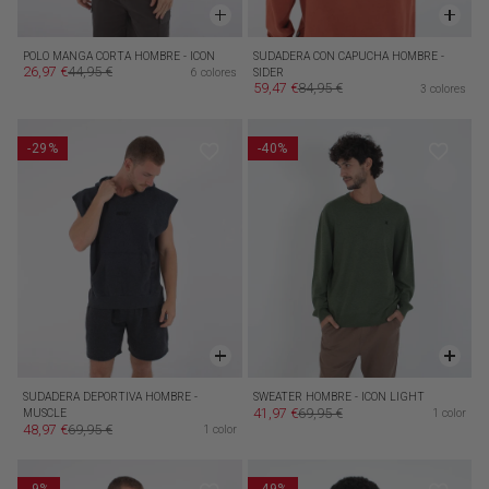
POLO MANGA CORTA HOMBRE - ICON
SUDADERA CON CAPUCHA HOMBRE -
26,97 €
44,95 €
6 colores
SIDER
Precio de oferta
Precio habitual
59,47 €
84,95 €
3 colores
Precio de oferta
Precio habitual
-29%
-40%
SUDADERA DEPORTIVA HOMBRE -
SWEATER HOMBRE - ICON LIGHT
41,97 €
69,95 €
MUSCLE
1 color
Precio de oferta
Precio habitual
48,97 €
69,95 €
1 color
Precio de oferta
Precio habitual