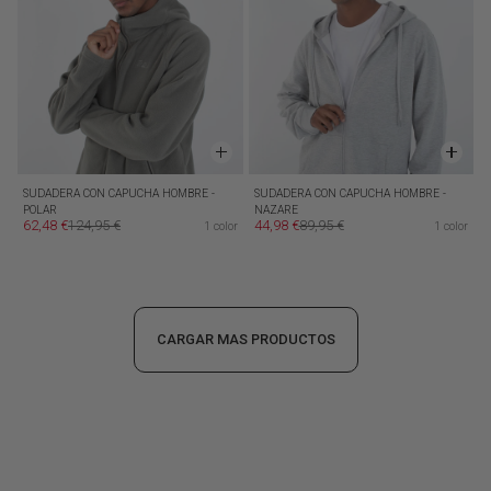
SUDADERA CON CAPUCHA HOMBRE -
SUDADERA CON CAPUCHA HOMBRE -
POLAR
NAZARE
62,48 €
124,95 €
44,98 €
89,95 €
1 color
1 color
Precio de oferta
Precio habitual
Precio de oferta
Precio habitual
CARGAR MAS PRODUCTOS