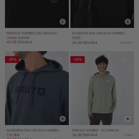
SWEATER HOMBRE CON CAPUCHA -
SUDADERA CON CAPUCHA HOMBRE -
UNION SHERPA
SIDER
49,98 €
99,95 €
44,98 €
89,95 €
Precio de oferta
Precio habitual
2 colores
Precio de oferta
Precio habitual
-49%
-49%
SUDADERA CON CAPUCHA HOMBRE -
PONCHO HOMBRE - OG PONCHO
34,98 €
69,95 €
THE BOX
1 color
Precio de oferta
Precio habitual