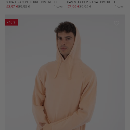
SUDADERA CON CIERRE HOMBRE - OG
CAMISETA DEPORTIVA HOMBRE - TR
53,97 €
89,95 €
27,96 €
39,95 €
1 color
1 color
Precio de oferta
Precio habitual
Precio de oferta
Precio habitual
-40%