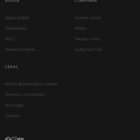
AYUDA
COMPAÑÍA
FOOTER MENU HELP
FOOTER COMPANY
Seguir pedido
Quiénes somos
Devoluciones
Atletas
FAQs
Tiendas Hurley
Atención al cliente
Hurley Surf Club
LEGAL
FOOTER LEGAL
Política de privacidad y cookies
Términos y condiciones
Aviso legal
Contacto