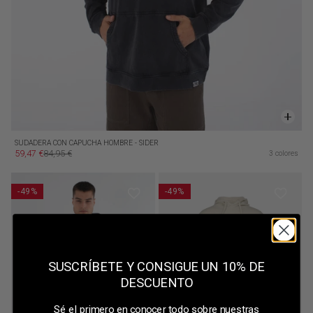
SUDADERA CON CAPUCHA HOMBRE - SIDER
59,47 €
84,95 €
3 colores
Precio de oferta
Precio habitual
-49%
-49%
SUSCRÍBETE Y CONSIGUE UN 10% DE
DESCUENTO
Sé el primero en conocer todo sobre nuestras