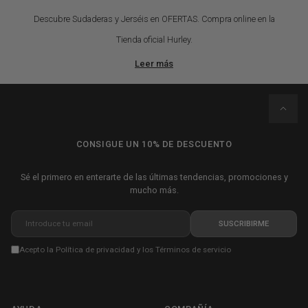
Descubre Sudaderas y Jerséis en OFERTAS. Compra online en la
Tienda oficial Hurley.
Leer más
CONSIGUE UN 10% DE DESCUENTO
Sé el primero en enterarte de las últimas tendencias, promociones y
mucho más.
Introduce tu email
SUSCRIBIRME
Acepto la
Política de privacidad
y los
Términos de servicio