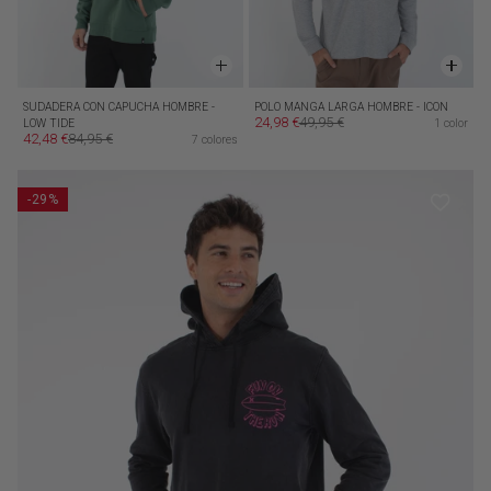
SUDADERA CON CAPUCHA HOMBRE -
POLO MANGA LARGA HOMBRE - ICON
24,98 €
49,95 €
LOW TIDE
1 color
Precio de oferta
Precio habitual
42,48 €
84,95 €
7 colores
Precio de oferta
Precio habitual
-29%