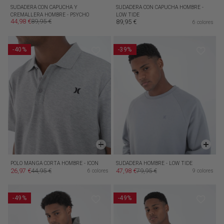
SUDADERA CON CAPUCHA Y
SUDADERA CON CAPUCHA HOMBRE -
CREMALLERA HOMBRE - PSYCHO
LOW TIDE
44,98 €
89,95 €
89,95 €
Precio de oferta
Precio habitual
6 colores
Precio habitual
-40%
-39%
POLO MANGA CORTA HOMBRE - ICON
SUDADERA HOMBRE - LOW TIDE
26,97 €
44,95 €
47,98 €
79,95 €
6 colores
9 colores
Precio de oferta
Precio habitual
Precio de oferta
Precio habitual
-49%
-49%