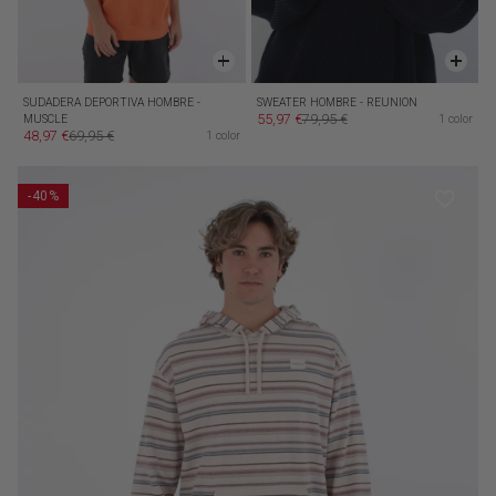
SUDADERA DEPORTIVA HOMBRE -
SWEATER HOMBRE - REUNION
55,97 €
79,95 €
MUSCLE
1 color
Precio de oferta
Precio habitual
48,97 €
69,95 €
1 color
Precio de oferta
Precio habitual
-40%