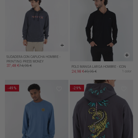
SUDADERA CON CAPUCHA HOMBRE -
PRINTING PRESS MONEY
37,48 €
74,95 €
Precio de oferta
Precio habitual
POLO MANGA LARGA HOMBRE - ICON
24,98 €
49,95 €
1 color
Precio de oferta
Precio habitual
-49%
-29%