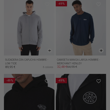
-49%
SUDADERA CON CAPUCHA HOMBRE -
CAMISETA MANGA LARGA HOMBRE -
LOW TIDE
MERCHANT HENLEY
32,48 €
64,95 €
89,95 €
6 colores
Precio de oferta
Precio habitual
Precio habitual
-49%
-49%