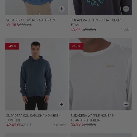
SUDADERA HOMBRE - NATURALS
SUDADERA CON CAPUCHA HOMBRE -
37,48 €
74,95 €
Precio de oferta
Precio habitual
ETAM
59,47 €
84,95 €
1 color
Precio de oferta
Precio habitual
-49%
-39%
SUDADERA CON CAPUCHA HOMBRE -
SUDADERA WAFFLE HOMBRE -
LOW TIDE
ISLANDER THERMAL
32,98 €
54,95 €
42,48 €
84,95 €
7 colores
Precio de oferta
Precio habitual
Precio de oferta
Precio habitual