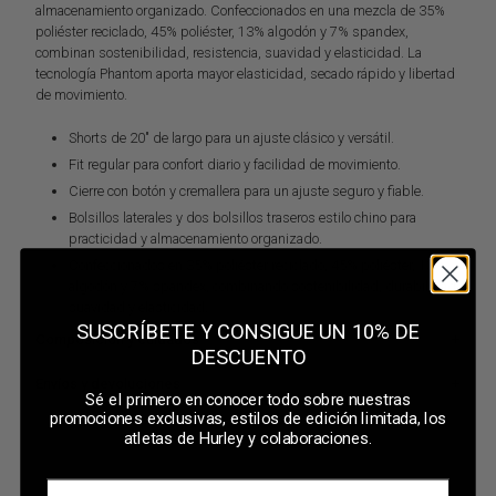
almacenamiento organizado. Confeccionados en una mezcla de 35%
poliéster reciclado, 45% poliéster, 13% algodón y 7% spandex,
combinan sostenibilidad, resistencia, suavidad y elasticidad. La
tecnología Phantom aporta mayor elasticidad, secado rápido y libertad
de movimiento.
Shorts de 20" de largo para un ajuste clásico y versátil.
Fit regular para confort diario y facilidad de movimiento.
Cierre con botón y cremallera para un ajuste seguro y fiable.
Bolsillos laterales y dos bolsillos traseros estilo chino para
practicidad y almacenamiento organizado.
Confeccionados en 35% poliéster reciclado, 45% poliéster, 13%
algodón y 7% spandex, combinando sostenibilidad, durabilidad,
suavidad y elasticidad.
SUSCRÍBETE Y CONSIGUE UN 10% DE
Composición y cuidados
DESCUENTO
35% Poliéster reciclado 45% Poliéster 13% Algodón 7% Spandex
Envíos y devoluciones
Sé el primero en conocer todo sobre nuestras
Machine Wash
promociones exclusivas, estilos de edición limitada, los
Entrega en 2-3 días laborables
atletas de Hurley y colaboraciones.
Devoluciones en 30 días