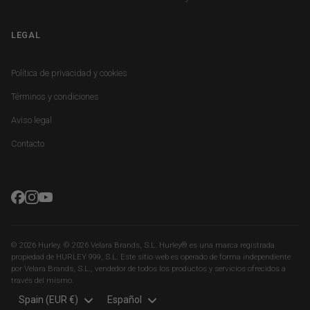
LEGAL
FOOTER LEGAL
Política de privacidad y cookies
Términos y condiciones
Aviso legal
Contacto
© 2026 Hurley. © 2026 Velara Brands, S.L. Hurley® es una marca registrada
propiedad de HURLEY 999, S.L. Este sitio web es operado de forma independiente
por Velara Brands, S.L., vendedor de todos los productos y servicios ofrecidos a
través del mismo.
Language
Spain (EUR €)
Español