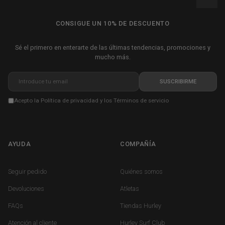
CONSIGUE UN 10% DE DESCUENTO
Sé el primero en enterarte de las últimas tendencias, promociones y
mucho más.
Introduce tu email
SUSCRIBIRME
Acepto la
Política de privacidad
y los
Términos de servicio
AYUDA
COMPAÑÍA
FOOTER MENU HELP
FOOTER COMPANY
Seguir pedido
Quiénes somos
Devoluciones
Atletas
FAQs
Tiendas Hurley
Atención al cliente
Hurley Surf Club