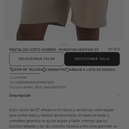
69,95 €
PANTALÓN CORTO HOMBRE - PHANTOM HEATHER 20'
Precio habitu
SELECCIONAR COLOR
SELECCIONAR TALLA
GUÍA DE TALLAS
COMPARTIR
AÑADIR A LISTA DE DESEOS
Color:
KHAKI
SKU:
HSP25MMWS0185923528
Etiquetas:
KHAKI, SP26, WALKSHORTS
Descripción
Estos shorts de 20" ofrecen un fit clásico y versátil con corte regular
para confort diario y libertad de movimiento. El cierre con botón y
cremallera garantiza un ajuste seguro y fiable, mientras que los
bolsillos laterales y los dos bolsillos traseros estilo chino permiten un